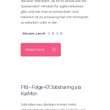
darüber diskutiert, ob es so etwas wie ein
"passendes" Mindset für agiles Arbeiten
gibt und wie man es entwickelt. Und
natürlich ist es schwierig hier mit Stempeln
zu arbeiten oder in die…
Miriam Lerch
0
0
Read more
4.
Dezember
2024
Ffd – Folge 47: Jobsharing a la
KaiMon
Jobrollen neu denken Immer mehr
Unternehmen erkennen die Vorteile von