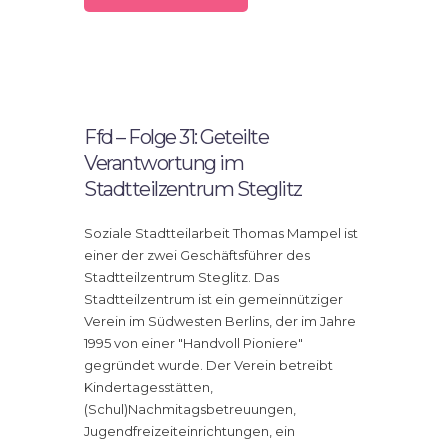
22.
Januar
2022
Ffd – Folge 31: Geteilte
Verantwortung im
Stadtteilzentrum Steglitz
Soziale Stadtteilarbeit Thomas Mampel ist
einer der zwei Geschäftsführer des
Stadtteilzentrum Steglitz. Das
Stadtteilzentrum ist ein gemeinnütziger
Verein im Südwesten Berlins, der im Jahre
1995 von einer "Handvoll Pioniere"
gegründet wurde. Der Verein betreibt
Kindertagesstätten,
(Schul)Nachmitagsbetreuungen,
Jugendfreizeiteinrichtungen, ein