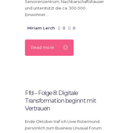
Seniorenzentrum, Nachbarschaftshäuser
und unterstützt die ca. 300.000
Einwohner…
Miriam Lerch
0
0
Read more
16.
Dezember
2019
Ffd – Folge 8: Digitale
Transformation beginnt mit
Vertrauen
Ende Oktober traf ich Uwe Rotermund
persönlich zum Business Unusual Forum