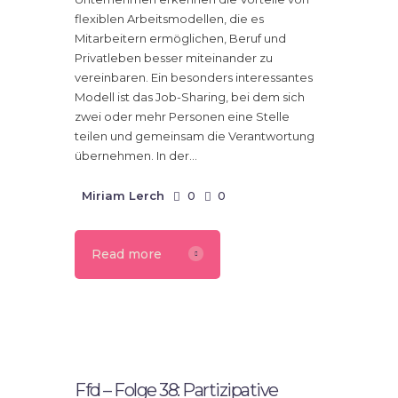
flexiblen Arbeitsmodellen, die es
Mitarbeitern ermöglichen, Beruf und
Privatleben besser miteinander zu
vereinbaren. Ein besonders interessantes
Modell ist das Job-Sharing, bei dem sich
zwei oder mehr Personen eine Stelle
teilen und gemeinsam die Verantwortung
übernehmen. In der…
Miriam Lerch
0
0
Read more
19.
Juli
2023
Ffd – Folge 38: Partizipative