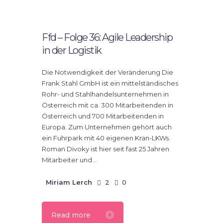
17.
Februar
2023
Ffd – Folge 36: Agile Leadership
in der Logistik
Die Notwendigkeit der Veränderung Die
Frank Stahl GmbH ist ein mittelständisches
Rohr- und Stahlhandelsunternehmen in
Österreich mit ca. 300 Mitarbeitenden in
Österreich und 700 Mitarbeitenden in
Europa. Zum Unternehmen gehört auch
ein Fuhrpark mit 40 eigenen Kran-LKWs.
Roman Divoky ist hier seit fast 25 Jahren
Mitarbeiter und…
Miriam Lerch
2
0
Read more