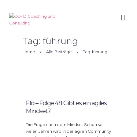
Home
Tag: führung
Angebot
Home
Alle Beiträge
Tag: führung
Expertise
Podcast
Blog
6.
Über mich
Januar
2025
Ffd – Folge 48: Gibt es ein agiles
Mindset?
Die Frage nach dem Mindset Schon seit
vielen Jahren wird in der agilen Community